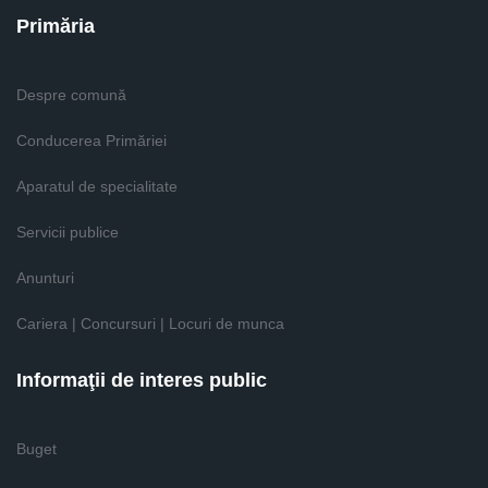
Primăria
Despre comună
Conducerea Primăriei
Aparatul de specialitate
Servicii publice
Anunturi
Cariera | Concursuri | Locuri de munca
Informaţii de interes public
Buget