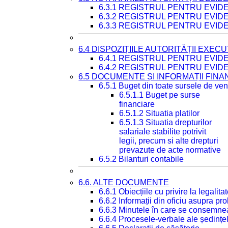
6.3.1 REGISTRUL PENTRU EVI
6.3.2 REGISTRUL PENTRU EVI
6.3.3 REGISTRUL PENTRU EVID
6.4 DISPOZIȚIILE AUTORITĂȚII EXECU
6.4.1 REGISTRUL PENTRU EVID
6.4.2 REGISTRUL PENTRU EVID
6.5 DOCUMENTE ȘI INFORMAȚII FIN
6.5.1 Buget din toate sursele de veni
6.5.1.1 Buget pe surse
financiare
6.5.1.2 Situatia platilor
6.5.1.3 Situatia drepturilor
salariale stabilite potrivit
legii, precum si alte drepturi
prevazute de acte normative
6.5.2 Bilanturi contabile
6.6. ALTE DOCUMENTE
6.6.1 Obiecțiile cu privire la legali
6.6.2 Informații din oficiu asupra p
6.6.3 Minutele în care se consemnea
6.6.4 Procesele-verbale ale ședințel