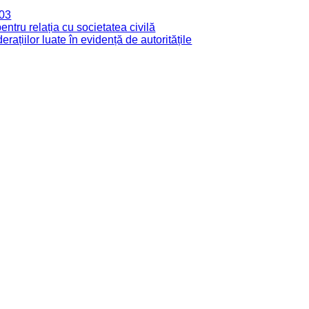
003
tru relația cu societatea civilă
derațiilor luate în evidență de autoritățile