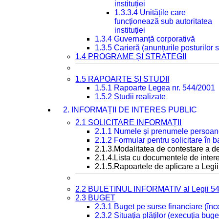
instituției
1.3.3.4 Unitățile care
funcționează sub autoritatea
instituției
1.3.4 Guvernanță corporativă
1.3.5 Carieră (anunțurile posturilor
1.4 PROGRAME ȘI STRATEGII
1.5 RAPOARTE ȘI STUDII
1.5.1 Rapoarte Legea nr. 544/2001
1.5.2 Studii realizate
2. INFORMAȚII DE INTERES PUBLIC
2.1 SOLICITARE INFORMAȚII
2.1.1 Numele și prenumele persoan
2.1.2 Formular pentru solicitare în 
2.1.3.Modalitatea de contestare a de
2.1.4.Lista cu documentele de intere
2.1.5.Rapoartele de aplicare a Legii
2.2 BULETINUL INFORMATIV al Legii 5
2.3 BUGET
2.3.1 Buget pe surse financiare (în
2.3.2 Situația plăților (execuția buge