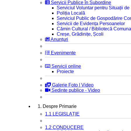
Servicii Publice în Subordine
Serviciul Voluntar pentru Situații d
Poliția Locală
Serviciul Public de Gospodărire C
Servicii de Evidența Persoanelor
Cămin Cultural / Bibliotecă Comuna
Creșe, Grădinițe, Școli
Anunțuri
Evenimente
Servicii online
Proiecte
Galerie Foto | Video
Sedinte publice - Video
1. Despre Primarie
1.1 LEGISLAȚIE
1.2 CONDUCERE