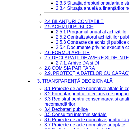
2.3.3 Situația drepturilor salariale s
2.3.4 Situația anuală a finanțărilor
2.4 BILANȚURI CONTABILE
2.5 ACHIZIȚII PUBLICE
2.5.1 Programul anual al achizițiilor
2.5.2 Centralizatorul achizițiilor p
2.5.3 Contracte de achiziții publice
2.5.4 Documente privind execuția co
2.6 FORMULARE TIP
2.7 DECLARAȚII DE AVERE ȘI DE IN
2.7.1. Arhive DA si DI
2.8 COMISIA PARITARĂ
2.9. PROTECȚIA DATELOR CU CARA
3. TRANSPARENȚĂ DECIZIONALĂ
3.1 Proiecte de acte normative aflate în c
3.2 Formular pentru colectarea de propune
3.3 Registrul pentru consemnarea și anali
recomandărilor
3.4 Dezbateri publice
3.5 Consultari interministeriale
3.6 Proiecte de acte normative pentru care
3.7 Proiecte de acte normative adoptate