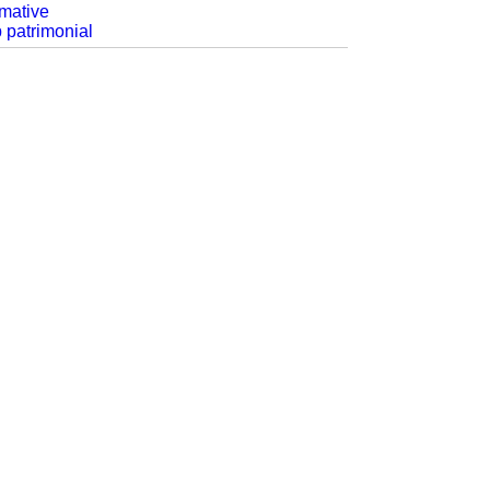
rmative
p patrimonial