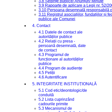
3.8 Ședințe publice/ Anunțuri/ Minute
3.9 Rapoarte de aplicare a Legii nr. 52/2
3.10 Persoana desemnată responsabilă pen
3.11 Registrul asociațiilor, fundațiilor și fe
publice ale Comunei
4. Contact
4.1 Datele de contact ale
autorităților publice
4.2 Relații cu presa -
persoană desemnată, date
de contact
4.3 Programul de
funcționare al autorităților
publice
4.4 Program de audiențe
4.5 Petiții
4.6 Autentificare
5. INTEGRITATE INSTITUȚIONALĂ
5.1 Cod etic/deontologic/de
conduită
5.2 Lista cuprinzând
cadourile primite
5.3 Mecanismul de