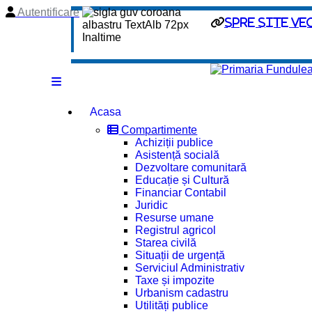
Autentificare
spre site ve
Acasa
Compartimente
Achiziții publice
Asistență socială
Dezvoltare comunitară
Educație și Cultură
Financiar Contabil
Juridic
Resurse umane
Registrul agricol
Starea civilă
Situații de urgență
Serviciul Administrativ
Taxe și impozite
Urbanism cadastru
Utilități publice