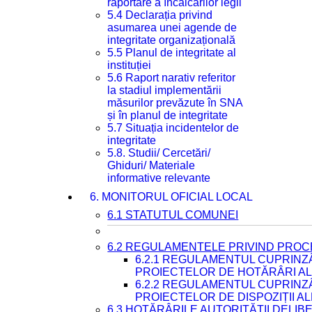
raportare a încălcărilor legii
5.4 Declarația privind
asumarea unei agende de
integritate organizațională
5.5 Planul de integritate al
instituției
5.6 Raport narativ referitor
la stadiul implementării
măsurilor prevăzute în SNA
și în planul de integritate
5.7 Situația incidentelor de
integritate
5.8. Studii/ Cercetări/
Ghiduri/ Materiale
informative relevante
6. MONITORUL OFICIAL LOCAL
6.1 STATUTUL COMUNEI
6.2 REGULAMENTELE PRIVIND PROC
6.2.1 REGULAMENTUL CUPRINZ
PROIECTELOR DE HOTĂRÂRI ALE
6.2.2 REGULAMENTUL CUPRINZ
PROIECTELOR DE DISPOZIȚII A
6.3 HOTĂRÂRILE AUTORITĂȚII DELIB