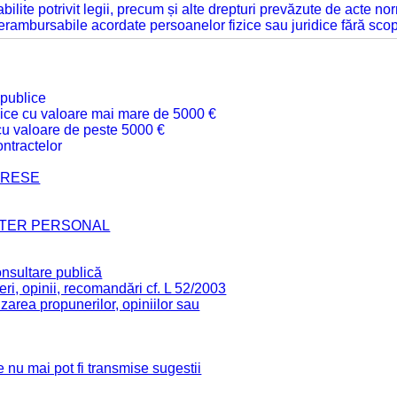
tabilite potrivit legii, precum și alte drepturi prevăzute de acte no
 nerambursabile acordate persoanelor fizice sau juridice fără sco
 publice
ublice cu valoare mai mare de 5000 €
 cu valoare de peste 5000 €
ntractelor
TERESE
CTER PERSONAL
onsultare publică
ri, opinii, recomandări cf. L 52/2003
zarea propunerilor, opiniilor sau
 nu mai pot fi transmise sugestii