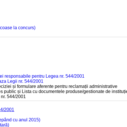
 scoase la concurs)
ei responsabile pentru Legea nr. 544/2001
baza Legii nr. 544/2001
ciziei și formulare aferente pentru reclamații administrative
s public și Lista cu documentele produse/gestionate de instituți
 nr. 544/2001
44/2001
cepând cu anul 2015)
tară)