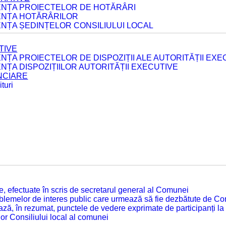
DENȚA PROIECTELOR DE HOTĂRÂRI
DENȚA HOTĂRÂRILOR
ENȚA ȘEDINȚELOR CONSILIULUI LOCAL
TIVE
ENȚA PROIECTELOR DE DISPOZIȚII ALE AUTORITĂȚII EXE
ENȚA DISPOZIȚIILOR AUTORITĂȚII EXECUTIVE
ANCIARE
turi
tate, efectuate în scris de secretarul general al Comunei
roblemelor de interes public care urmează să fie dezbătute de Con
ză, în rezumat, punctele de vedere exprimate de participanți la
or Consiliului local al comunei