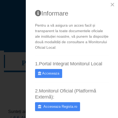
×
spre site
vechi
Informare
Pentru a vă asigura un acces facil și
transparent la toate documentele oficiale
ale instituției noastre, vă punem la dispoziție
două modalități de consultare a Monitorului
Oficial Local:
PRIMĂRIA FUNDULEA
1.Portal Integrat Monitorul Local
Acceseaza
2.Monitorul Oficial (Platformă
Externă):
Acceseaza Regista.ro
Sunteți aici:
6. MONITORUL OFICIAL LOCAL
6.6. ALTE DOCUMENTE