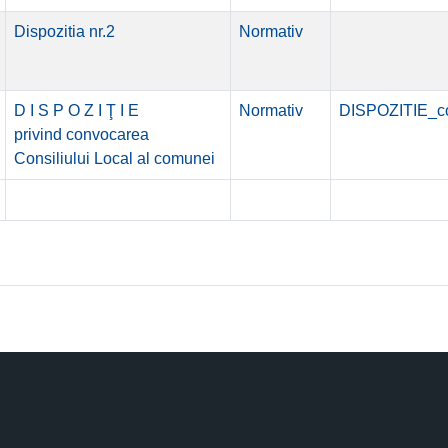
Dispozitia nr.2
Normativ
D I S P O Z I Ţ I E
Normativ
DISPOZITIE_co
privind convocarea
Consiliului Local al comunei