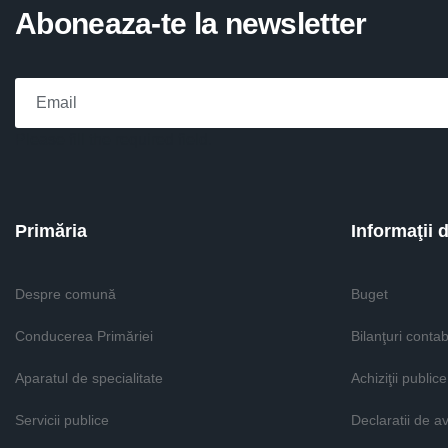
Aboneaza-te la newsletter
Please fill the required field.
Primăria
Informaţii 
Despre comună
Buget
Conducerea Primăriei
Bilanţuri contab
Aparatul de specialitate
Achiziţii publice
Servicii publice
Declaratii de a