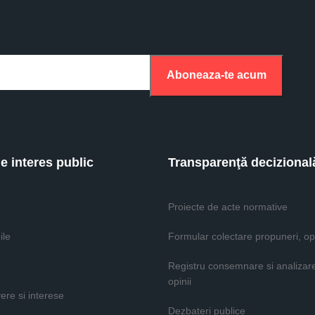
Aboneaza-te acum
de interes public
Transparenţă decizional
Proiecte de acte normative
ile
Formular colectare propuneri, opi
Registru consemnare si analizar
opinii
vere si interese
Dezbateri publice