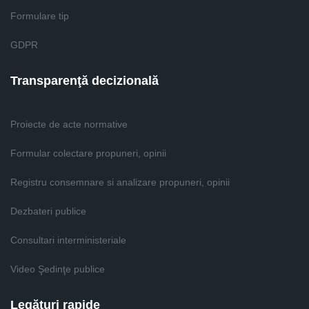
Formulare tip
GDPR
Transparenţă decizională
Proiecte de acte normative
Formular colectare propuneri, opinii
Registru consemnare si analizare propuneri, opinii
Dezbateri publice
Consultari interministeriale
Video Şedinţe publice
Legături rapide