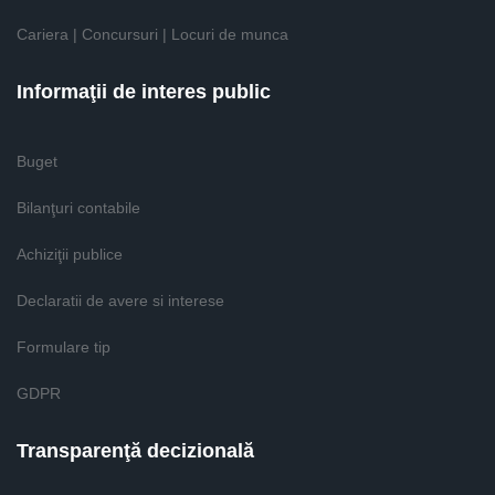
Cariera | Concursuri | Locuri de munca
Informaţii de interes public
Buget
Bilanţuri contabile
Achiziţii publice
Declaratii de avere si interese
Formulare tip
GDPR
Transparenţă decizională