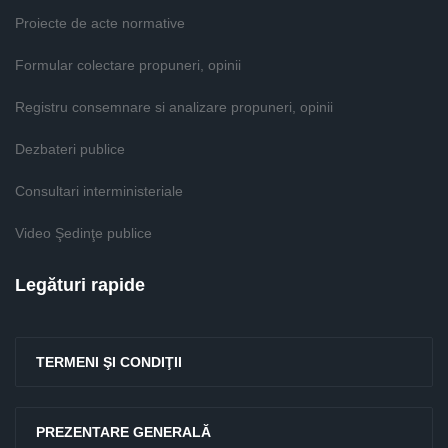
Proiecte de acte normative
Formular colectare propuneri, opinii
Registru consemnare si analizare propuneri, opinii
Dezbateri publice
Consultari interministeriale
Video Şedinţe publice
Legături rapide
TERMENI ŞI CONDIŢII
PREZENTARE GENERALĂ