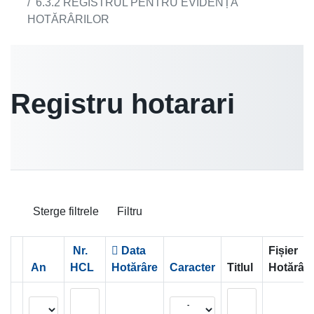
6.3.2 REGISTRUL PENTRU EVIDENȚA
HOTĂRÂRILOR
Registru hotarari
Sterge filtrele
Filtru
Nr.
Data
Fișier
An
HCL
Hotărâre
Caracter
Titlul
Hotărâr