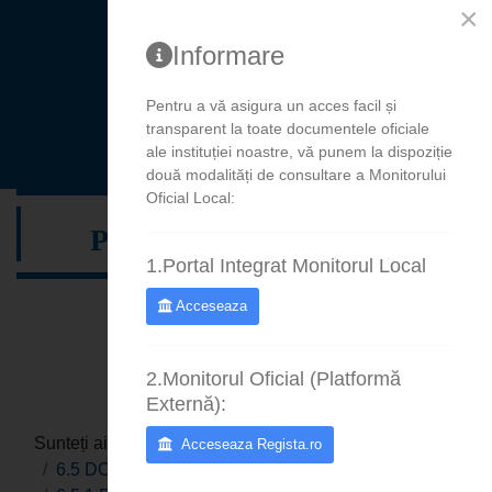
×
spre site
vechi
Informare
Pentru a vă asigura un acces facil și
transparent la toate documentele oficiale
ale instituției noastre, vă punem la dispoziție
două modalități de consultare a Monitorului
Oficial Local:
PRIMĂRIA FUNDULEA
1.Portal Integrat Monitorul Local
Acceseaza
2.Monitorul Oficial (Platformă
Externă):
Sunteți aici:
6. MONITORUL OFICIAL LOCAL
Acceseaza Regista.ro
6.5 DOCUMENTE ȘI INFORMAȚII FINANCIARE