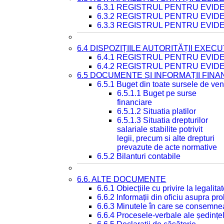
6.3.1 REGISTRUL PENTRU EVI
6.3.2 REGISTRUL PENTRU EVI
6.3.3 REGISTRUL PENTRU EVID
6.4 DISPOZIȚIILE AUTORITĂȚII EXECU
6.4.1 REGISTRUL PENTRU EVID
6.4.2 REGISTRUL PENTRU EVID
6.5 DOCUMENTE ȘI INFORMAȚII FIN
6.5.1 Buget din toate sursele de veni
6.5.1.1 Buget pe surse
financiare
6.5.1.2 Situatia platilor
6.5.1.3 Situatia drepturilor
salariale stabilite potrivit
legii, precum si alte drepturi
prevazute de acte normative
6.5.2 Bilanturi contabile
6.6. ALTE DOCUMENTE
6.6.1 Obiecțiile cu privire la legali
6.6.2 Informații din oficiu asupra p
6.6.3 Minutele în care se consemnea
6.6.4 Procesele-verbale ale ședințel