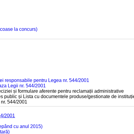
 scoase la concurs)
ei responsabile pentru Legea nr. 544/2001
baza Legii nr. 544/2001
ciziei și formulare aferente pentru reclamații administrative
s public și Lista cu documentele produse/gestionate de instituți
 nr. 544/2001
44/2001
cepând cu anul 2015)
tară)