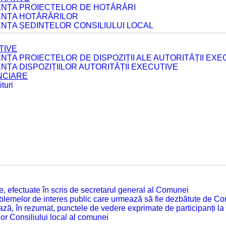
DENȚA PROIECTELOR DE HOTĂRÂRI
DENȚA HOTĂRÂRILOR
ENȚA ȘEDINȚELOR CONSILIULUI LOCAL
TIVE
ENȚA PROIECTELOR DE DISPOZIȚII ALE AUTORITĂȚII EXE
ENȚA DISPOZIȚIILOR AUTORITĂȚII EXECUTIVE
ANCIARE
turi
tate, efectuate în scris de secretarul general al Comunei
roblemelor de interes public care urmează să fie dezbătute de Con
ză, în rezumat, punctele de vedere exprimate de participanți la
or Consiliului local al comunei