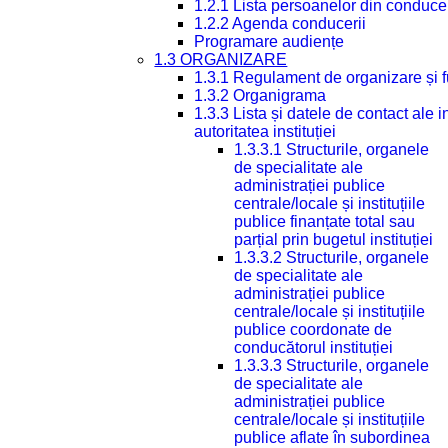
1.2.1 Lista persoanelor din conduce
1.2.2 Agenda conducerii
Programare audiențe
1.3 ORGANIZARE
1.3.1 Regulament de organizare și 
1.3.2 Organigrama
1.3.3 Lista și datele de contact ale
autoritatea instituției
1.3.3.1 Structurile, organele
de specialitate ale
administrației publice
centrale/locale și instituțiile
publice finanțate total sau
parțial prin bugetul instituției
1.3.3.2 Structurile, organele
de specialitate ale
administrației publice
centrale/locale și instituțiile
publice coordonate de
conducătorul instituției
1.3.3.3 Structurile, organele
de specialitate ale
administrației publice
centrale/locale și instituțiile
publice aflate în subordinea