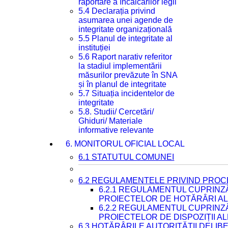
raportare a încălcărilor legii
5.4 Declarația privind
asumarea unei agende de
integritate organizațională
5.5 Planul de integritate al
instituției
5.6 Raport narativ referitor
la stadiul implementării
măsurilor prevăzute în SNA
și în planul de integritate
5.7 Situația incidentelor de
integritate
5.8. Studii/ Cercetări/
Ghiduri/ Materiale
informative relevante
6. MONITORUL OFICIAL LOCAL
6.1 STATUTUL COMUNEI
6.2 REGULAMENTELE PRIVIND PROC
6.2.1 REGULAMENTUL CUPRINZ
PROIECTELOR DE HOTĂRÂRI ALE
6.2.2 REGULAMENTUL CUPRINZ
PROIECTELOR DE DISPOZIȚII A
6.3 HOTĂRÂRILE AUTORITĂȚII DELIB