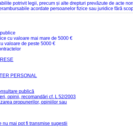
tabilite potrivit legii, precum și alte drepturi prevăzute de acte no
 nerambursabile acordate persoanelor fizice sau juridice fără sco
 publice
ublice cu valoare mai mare de 5000 €
 cu valoare de peste 5000 €
ntractelor
TERESE
CTER PERSONAL
onsultare publică
ri, opinii, recomandări cf. L 52/2003
zarea propunerilor, opiniilor sau
 nu mai pot fi transmise sugestii