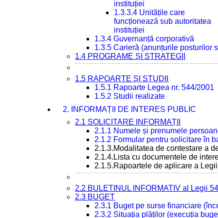
instituției
1.3.3.4 Unitățile care
funcționează sub autoritatea
instituției
1.3.4 Guvernanță corporativă
1.3.5 Carieră (anunțurile posturilor
1.4 PROGRAME ȘI STRATEGII
1.5 RAPOARTE ȘI STUDII
1.5.1 Rapoarte Legea nr. 544/2001
1.5.2 Studii realizate
2. INFORMAȚII DE INTERES PUBLIC
2.1 SOLICITARE INFORMAȚII
2.1.1 Numele și prenumele persoan
2.1.2 Formular pentru solicitare în 
2.1.3.Modalitatea de contestare a de
2.1.4.Lista cu documentele de intere
2.1.5.Rapoartele de aplicare a Legii
2.2 BULETINUL INFORMATIV al Legii 5
2.3 BUGET
2.3.1 Buget pe surse financiare (în
2.3.2 Situația plăților (execuția buge