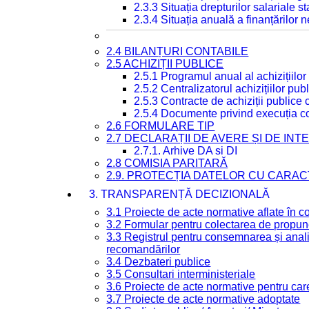
2.3.3 Situația drepturilor salariale s
2.3.4 Situația anuală a finanțărilor
2.4 BILANȚURI CONTABILE
2.5 ACHIZIȚII PUBLICE
2.5.1 Programul anual al achizițiilor
2.5.2 Centralizatorul achizițiilor p
2.5.3 Contracte de achiziții publice
2.5.4 Documente privind execuția co
2.6 FORMULARE TIP
2.7 DECLARAȚII DE AVERE ȘI DE IN
2.7.1. Arhive DA si DI
2.8 COMISIA PARITARĂ
2.9. PROTECȚIA DATELOR CU CARA
3. TRANSPARENȚĂ DECIZIONALĂ
3.1 Proiecte de acte normative aflate în c
3.2 Formular pentru colectarea de propune
3.3 Registrul pentru consemnarea și anali
recomandărilor
3.4 Dezbateri publice
3.5 Consultari interministeriale
3.6 Proiecte de acte normative pentru care
3.7 Proiecte de acte normative adoptate