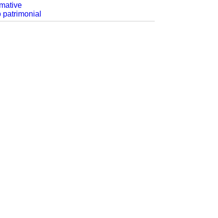
rmative
p patrimonial