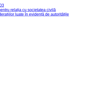
003
tru relația cu societatea civilă
derațiilor luate în evidență de autoritățile