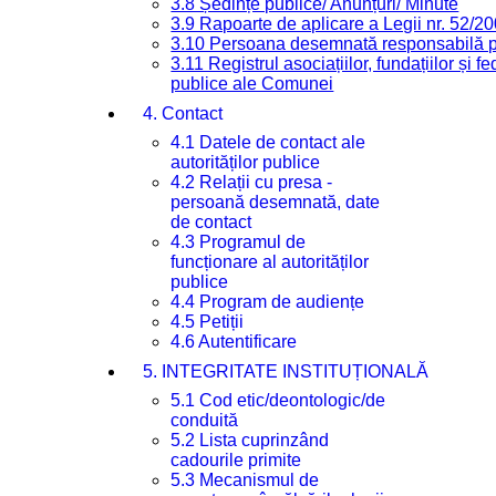
3.8 Ședințe publice/ Anunțuri/ Minute
3.9 Rapoarte de aplicare a Legii nr. 52/2
3.10 Persoana desemnată responsabilă pen
3.11 Registrul asociațiilor, fundațiilor și fe
publice ale Comunei
4. Contact
4.1 Datele de contact ale
autorităților publice
4.2 Relații cu presa -
persoană desemnată, date
de contact
4.3 Programul de
funcționare al autorităților
publice
4.4 Program de audiențe
4.5 Petiții
4.6 Autentificare
5. INTEGRITATE INSTITUȚIONALĂ
5.1 Cod etic/deontologic/de
conduită
5.2 Lista cuprinzând
cadourile primite
5.3 Mecanismul de