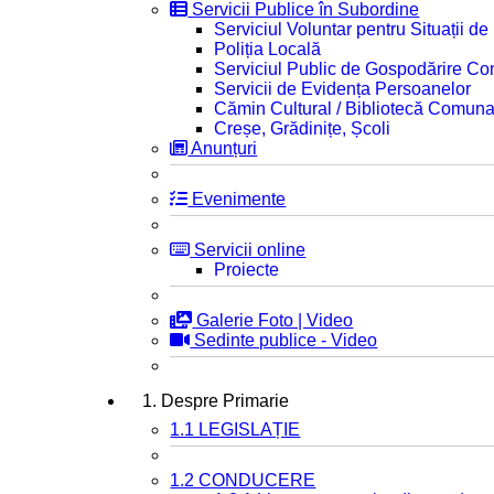
Servicii Publice în Subordine
Serviciul Voluntar pentru Situații d
Poliția Locală
Serviciul Public de Gospodărire C
Servicii de Evidența Persoanelor
Cămin Cultural / Bibliotecă Comuna
Creșe, Grădinițe, Școli
Anunțuri
Evenimente
Servicii online
Proiecte
Galerie Foto | Video
Sedinte publice - Video
1. Despre Primarie
1.1 LEGISLAȚIE
1.2 CONDUCERE