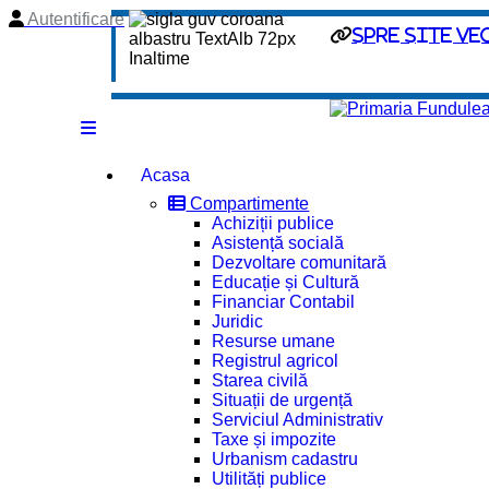
Autentificare
spre site ve
Acasa
Compartimente
Achiziții publice
Asistență socială
Dezvoltare comunitară
Educație și Cultură
Financiar Contabil
Juridic
Resurse umane
Registrul agricol
Starea civilă
Situații de urgență
Serviciul Administrativ
Taxe și impozite
Urbanism cadastru
Utilități publice